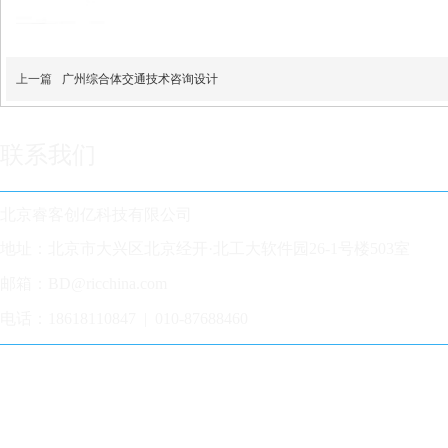
上一篇
广州综合体交通技术咨询设计
联系我们
北京睿客创亿科技有限公司
地址：北京市大兴区北京经开·北工大软件园26-1号楼503室
邮箱：BD@ricchina.com
电话：18618110847 | 010-87688460